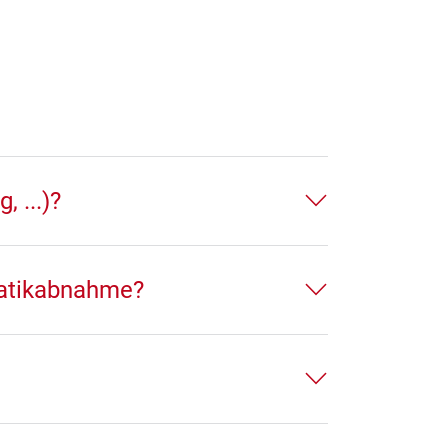
 ...)?
tatikabnahme?