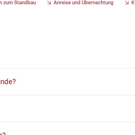
en zum Standbau
Anreise und Übernachtung
K
ände?