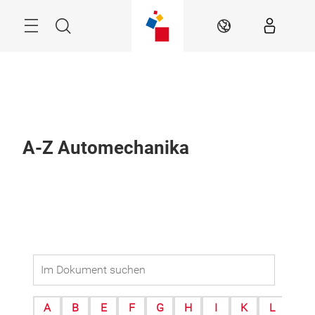
Überspringen
Menü
Suche
DE
A-Z Automechanika
A
B
E
F
G
H
I
K
L
M